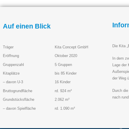
Info
Auf einen Blick
Die Kita „
Träger
Kita Concept GmbH
Eröffnung
Oktober 2020
In dem zw
Gruppenzahl
5 Gruppen
Lage der 
Außenspie
Über uns
Adres
Kitaplätze
bis 85 Kinder
der Weg ü
– davon U-3
16 Kinder
Die AL-Kita Bau GmbH projektiert Kinder-tagesstätten
AL-Kita 
Durch die
Bruttogrundfläche
rd. 924 m²
und schafft interessante Investorenmodelle.
Bredelare
nach rund
Grundstücksfläche
2.062 m²
59929 Bri
– davon Spielfläche
rd. 1.090 m²
Tel: +49 
Fax: +49 
info@al-k