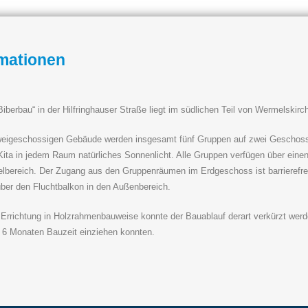
rmationen
Biberbau“ in der Hilfringhauser Straße liegt im südlichen Teil von Wermelskir
eigeschossigen Gebäude werden insgesamt fünf Gruppen auf zwei Geschosse
Kita in jedem Raum natürliches Sonnenlicht. Alle Gruppen verfügen über ein
lbereich. Der Zugang aus den Gruppenräumen im Erdgeschoss ist barrierefr
se
Links
ber den Fluchtbalkon in den Außenbereich.
Home
Bau GmbH
 Errichtung in Holzrahmenbauweise konnte der Bauablauf derart verkürzt werde
Impressum
r Straße 4
 6 Monaten Bauzeit einziehen konnten.
lon
Datenschutz
(0) 29 91 – 23 79 972
(0) 29 91 – 96 22 32
ita-bau.de