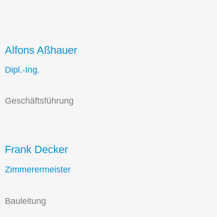
Alfons Aßhauer
Dipl.-Ing.
Über uns
Adres
Geschäftsführung
Die AL-Kita Bau GmbH projektiert Kinder-tagesstätten
AL-Kita 
und schafft interessante Investorenmodelle.
Bredelare
59929 Bri
Frank Decker
Tel: +49 
Zimmerermeister
Fax: +49 
info@al-k
Mo-Fr: 08
Bauleitung