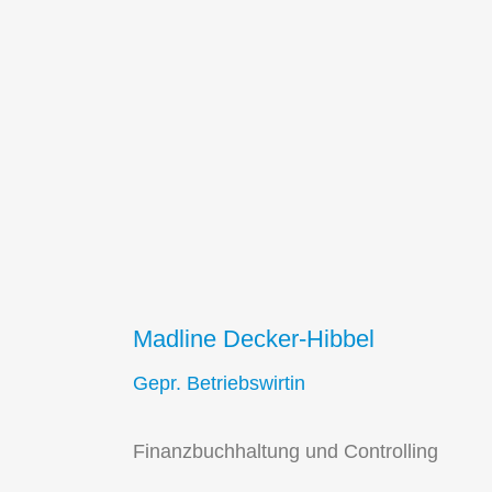
se
Links
Home
Bau GmbH
Impressum
r Straße 4
lon
Datenschutz
Madline Decker-Hibbel
(0) 29 91 – 23 79 972
Gepr. Betriebswirtin
(0) 29 91 – 96 22 32
ita-bau.de
:00 – 16:30
Finanzbuchhaltung und Controlling