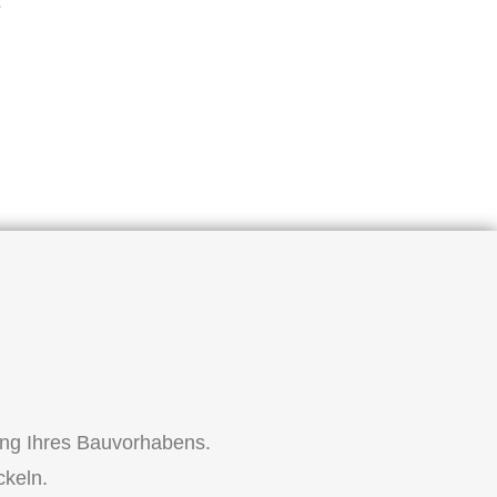
s
ung Ihres Bauvorhabens.
ckeln.